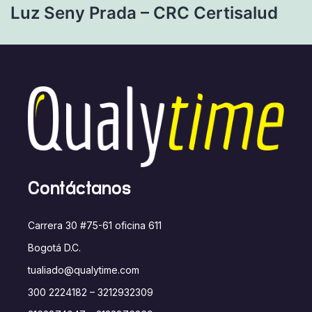
Luz Seny Prada – CRC Certisalud
Contáctanos
Carrera 30 #75-61 oficina 611
Bogotá D.C.
tualiado@qualytime.com
300 2224182 – 3212932309