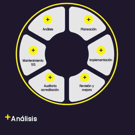
+
+
Análisis
Planeación
+
+
Implementación
Mantenimiento
SG
+
+
Auditoria
Revisión y
acreditación
mejora
Análisis