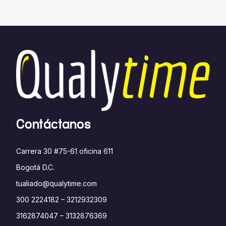
Contáctanos
Carrera 30 #75-61 oficina 611
Bogotá D.C.
tualiado@qualytime.com
300 2224182 – 3212932309
3162874047 – 3132876369